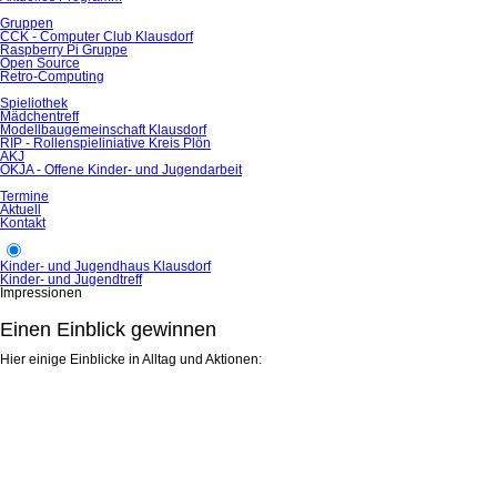
Gruppen
CCK - Computer Club Klausdorf
Raspberry Pi Gruppe
Open Source
Retro-Computing
Spieliothek
Mädchentreff
Modellbaugemeinschaft Klausdorf
RIP - Rollenspieliniative Kreis Plön
AKJ
OKJA - Offene Kinder- und Jugendarbeit
Termine
Aktuell
Kontakt
Kinder- und Jugendhaus Klausdorf
Kinder- und Jugendtreff
Impressionen
Einen Einblick gewinnen
Hier einige Einblicke in Alltag und Aktionen: