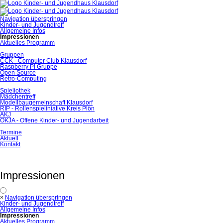
Navigation überspringen
Kinder- und Jugendtreff
Allgemeine Infos
Impressionen
Aktuelles Programm
Gruppen
CCK - Computer Club Klausdorf
Raspberry Pi Gruppe
Open Source
Retro-Computing
Spieliothek
Mädchentreff
Modellbaugemeinschaft Klausdorf
RIP - Rollenspieliniative Kreis Plön
AKJ
OKJA - Offene Kinder- und Jugendarbeit
Termine
Aktuell
Kontakt
Impressionen
×
Navigation überspringen
Kinder- und Jugendtreff
Allgemeine Infos
Impressionen
Aktuelles Programm